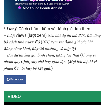
* 𝑳𝒖̛𝒖 𝒚́: Cách chấm điểm và đánh giá dựa theo:
+ 𝐿𝑢̛𝑜̛̣𝑡 views (lượt xem) 𝑡𝑟𝑒̂𝑛 𝑏𝑎̀𝑖 𝑑𝑢̛̣ 𝑡ℎ𝑖 𝑚𝑎̀ 𝐵𝑇𝐶 đ𝑎̃ 𝑐𝑜̂𝑛𝑔
𝑏𝑜̂́ 𝑐𝑎́𝑐ℎ 𝑡𝑖́𝑛ℎ 𝑡𝑟𝑢̛𝑜̛́𝑐 đ𝑜́ (𝐵𝑇𝐶 𝑥𝑒𝑚 𝑥𝑒́𝑡 đ𝑎́𝑛ℎ 𝑔𝑖𝑎́ 𝑐𝑎́𝑐 𝑏𝑎̀𝑖
đ𝑎̆𝑛𝑔 𝑐𝑜̂𝑛𝑔 𝑘ℎ𝑎𝑖, đ𝑎̂̀𝑦 đ𝑢̉ ℎ𝑎𝑠ℎ𝑡𝑎𝑔 𝑣𝑎̀ ℎ𝑜̛̣𝑝 𝑙𝑒̣̂)
+ 𝐵𝑎̀𝑖 𝑑𝑢̛̣ 𝑡ℎ𝑖 𝑘𝑒̂𝑢 𝑔𝑜̣𝑖 𝑏𝑖̀𝑛ℎ 𝑐ℎ𝑜̣𝑛, 𝑡𝑢̛𝑜̛𝑛𝑔 𝑡𝑎́𝑐 𝑡ℎ𝑎̣̂𝑡 (𝑘ℎ𝑜̂𝑛𝑔 𝑣𝑖
𝑝ℎ𝑎̣𝑚 𝑞𝑢𝑦 đ𝑖̣𝑛ℎ, 𝑞𝑢𝑦 𝑐ℎ𝑒̂́ ℎ𝑎𝑦 𝑔𝑖𝑎𝑛 𝑙𝑎̣̂𝑛. (𝑀𝑜̣𝑖 𝑏𝑎̀𝑖 𝑑𝑢̛̣ 𝑡ℎ𝑖 𝑣𝑖
𝑝ℎ𝑎̣𝑚 đ𝑒̂̀𝑢 𝑏𝑖̣ ℎ𝑢𝑦̉ 𝑏𝑜̉ 𝑘𝑒̂́𝑡 𝑞𝑢𝑎̉.)
Facebook
VIDEO