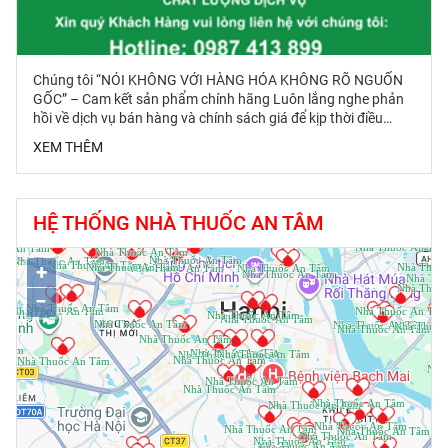
Chúng tôi “NÓI KHÔNG VỚI HÀNG HÓA KHÔNG RÕ NGUỐN
GỐC” – Cam kết sản phẩm chính hãng Luôn lắng nghe phản
hồi về dịch vụ bán hàng và chính sách giá để kịp thời điều
chỉnh, mang đến Dịch vụ bán hàng tốt nhất và giá cạnh tranh
XEM THÊM
nhất Các chương trình Tích điểm khách hàng thân thiết,
Khuyến mại các sản phẩm giá tốt… luôn được triển khai liên
tục nhằm đảm bảo lợi ích tốt nhất cho khách hàng khi đến với
hệ thống An Tâm An Tâm luôn chủ động Kiểm nghiệm định kì
HỆ THỐNG NHÀ THUỐC AN TÂM
các sản phẩm – sẵn sàng cung cấp thông tin khi Khách hàng
có nhu cầu tìm hiểu
+
−