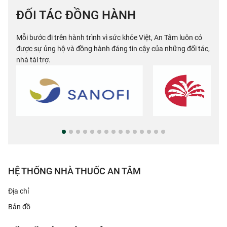
ĐỐI TÁC ĐỒNG HÀNH
An Tâm Đặng Tiến Đông
6
Số 1 C Trung Liệt, Quận Đống Đa, HN Hotline: 024
Mỗi bước đi trên hành trình vì sức khỏe Việt, An Tâm luôn có
6654 7887
được sự ủng hộ và đồng hành đáng tin cậy của những đối tác,
nhà tài trợ.
An Tâm Khương Thượng
7
141 Khương Thượng, Đống Đa, Hà Nội Hotline: 024
6670 2356
An Tâm Hồ Tùng Mậu
8
Đường nội khu Goldmark City - 292 Hoàng Công Chất,
Phường Phú Diễn, Quận Bắc Từ Liêm, Hà Nội
An Tâm Nguyễn Trường Tộ
9
HỆ THỐNG NHÀ THUỐC AN TÂM
93 Nguyễn Trường Tộ, Ba Đình, Hà Nội Hotline: 091
520 6996 - 024 6654 8193 .
Địa chỉ
Bản đồ
An Tâm Vĩnh Tuy
10
Tầng 1 Tòa G3, Tổ hợp thương mại dịch vụ ADG-