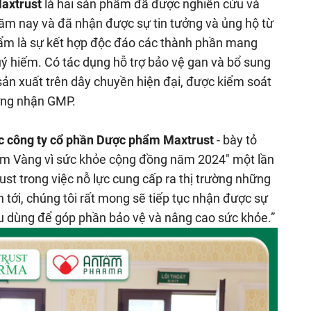
axtrust
là hai sản phẩm đã được nghiên cứu và
 năm nay và đã nhận được sự tin tưởng và ủng hộ từ
hẩm là sự kết hợp độc đáo các thành phần mang
uý hiếm. Có tác dụng hỗ trợ bảo vệ gan và bổ sung
ản xuất trên dây chuyền hiện đại, được kiểm soát
ứng nhận GMP.
c công ty cổ phần Dược phẩm Maxtrust
- bày tỏ
hẩm Vàng vì sức khỏe cộng đồng năm 2024" một lần
st trong việc nỗ lực cung cấp ra thị trường những
 tới, chúng tôi rất mong sẽ tiếp tục nhận được sự
u dùng để góp phần bảo vệ và nâng cao sức khỏe.”