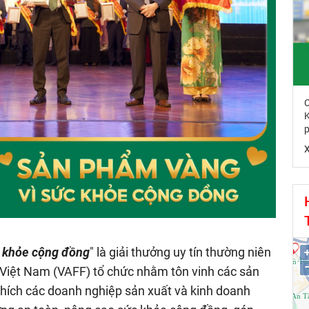
ph
v
k
h
c
t
l
l
hệ
K
 khỏe cộng đồng
" là giải thưởng uy tín thường niên
s
Việt Nam (VAFF) tổ chức nhằm tôn vinh các sản
c
khích các doanh nghiệp sản xuất và kinh doanh