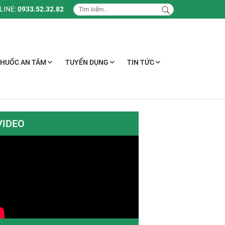
LINE:
0933.52.32.82
THUỐC AN TÂM
TUYỂN DỤNG
TIN TỨC
VIDEO