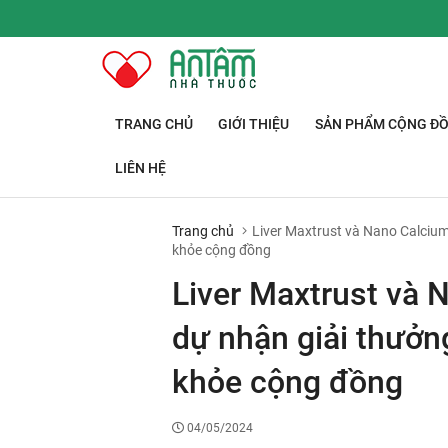
TRANG CHỦ
GIỚI THIỆU
SẢN PHẨM CỘNG Đ
LIÊN HỆ
Trang chủ
Liver Maxtrust và Nano Calcium
khỏe cộng đồng
Liver Maxtrust và 
dự nhận giải thưởn
khỏe cộng đồng
04/05/2024