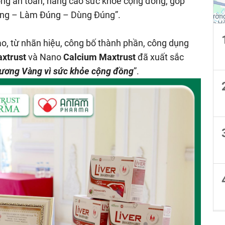
g an toàn, nâng cao sức khỏe cộng đồng, góp
Đúng – Làm Đúng – Dùng Đúng”.
ao, từ nhãn hiệu, công bố thành phần, công dụng
axtrust
và Nano
Calcium Maxtrust
đã xuất sắc
ương Vàng vì sức khỏe cộng đồng
”.